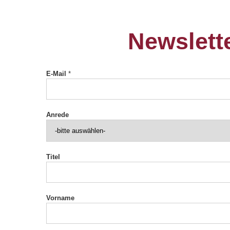
Newslett
E-Mail
*
Anrede
Titel
Vorname